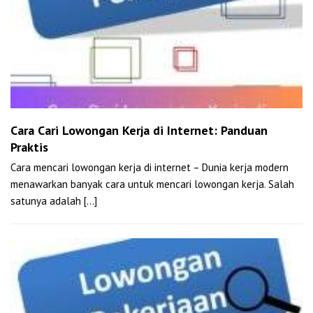
Cara Cari Lowongan Kerja di Internet: Panduan
Praktis
Cara mencari lowongan kerja di internet – Dunia kerja modern
menawarkan banyak cara untuk mencari lowongan kerja. Salah
satunya adalah […]