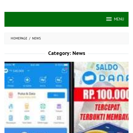
MENU
HOMEPAGE
/
NEWS
Category:
News