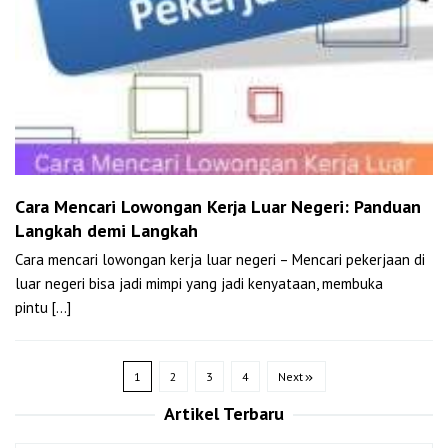
Cara Mencari Lowongan Kerja Luar Negeri: Panduan
Langkah demi Langkah
Cara mencari lowongan kerja luar negeri – Mencari pekerjaan di
luar negeri bisa jadi mimpi yang jadi kenyataan, membuka
pintu […]
1
2
3
4
Next
Artikel Terbaru