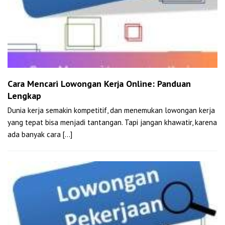
Cara Mencari Lowongan Kerja Online: Panduan
Lengkap
Dunia kerja semakin kompetitif, dan menemukan lowongan kerja
yang tepat bisa menjadi tantangan. Tapi jangan khawatir, karena
ada banyak cara […]