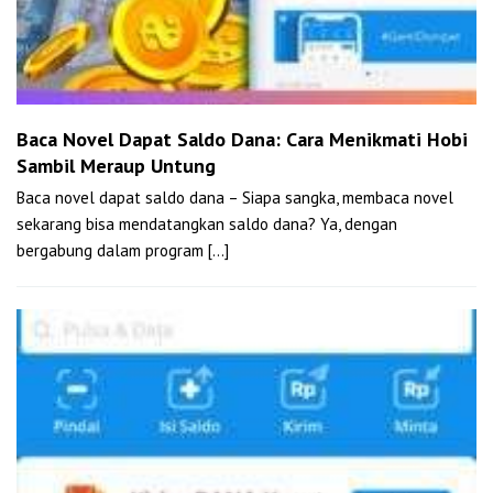
Baca Novel Dapat Saldo Dana: Cara Menikmati Hobi
Sambil Meraup Untung
Baca novel dapat saldo dana – Siapa sangka, membaca novel
sekarang bisa mendatangkan saldo dana? Ya, dengan
bergabung dalam program […]