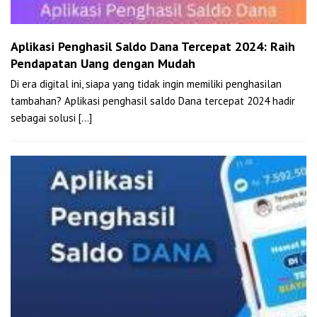
Aplikasi Penghasil Saldo Dana Tercepat 2024: Raih
Pendapatan Uang dengan Mudah
Di era digital ini, siapa yang tidak ingin memiliki penghasilan
tambahan? Aplikasi penghasil saldo Dana tercepat 2024 hadir
sebagai solusi […]