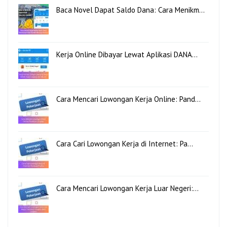
Baca Novel Dapat Saldo Dana: Cara Menikm…
Kerja Online Dibayar Lewat Aplikasi DANA…
Cara Mencari Lowongan Kerja Online: Pand…
Cara Cari Lowongan Kerja di Internet: Pa…
Cara Mencari Lowongan Kerja Luar Negeri:…