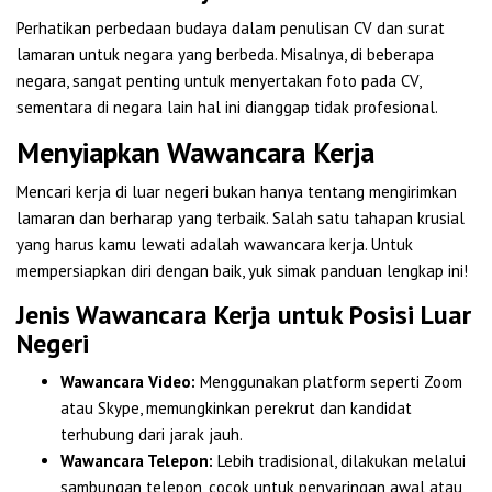
Perhatikan perbedaan budaya dalam penulisan CV dan surat
lamaran untuk negara yang berbeda. Misalnya, di beberapa
negara, sangat penting untuk menyertakan foto pada CV,
sementara di negara lain hal ini dianggap tidak profesional.
Menyiapkan Wawancara Kerja
Mencari kerja di luar negeri bukan hanya tentang mengirimkan
lamaran dan berharap yang terbaik. Salah satu tahapan krusial
yang harus kamu lewati adalah wawancara kerja. Untuk
mempersiapkan diri dengan baik, yuk simak panduan lengkap ini!
Jenis Wawancara Kerja untuk Posisi Luar
Negeri
Wawancara Video:
Menggunakan platform seperti Zoom
atau Skype, memungkinkan perekrut dan kandidat
terhubung dari jarak jauh.
Wawancara Telepon:
Lebih tradisional, dilakukan melalui
sambungan telepon, cocok untuk penyaringan awal atau