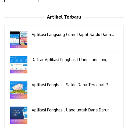
Artikel Terbaru
Aplikasi Langsung Cuan: Dapat Saldo Dana…
Daftar Aplikasi Penghasil Uang Langsung …
Aplikasi Penghasil Saldo Dana Tercepat 2…
Aplikasi Penghasil Uang untuk Dana Darur…