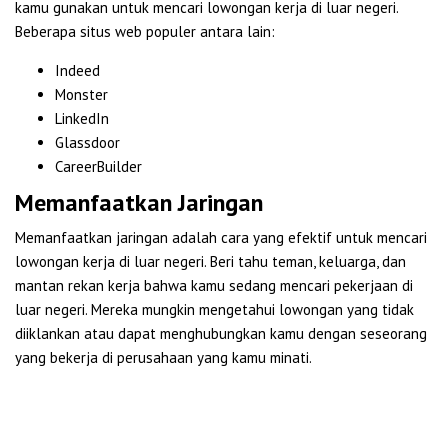
kamu gunakan untuk mencari lowongan kerja di luar negeri.
Beberapa situs web populer antara lain:
Indeed
Monster
LinkedIn
Glassdoor
CareerBuilder
Memanfaatkan Jaringan
Memanfaatkan jaringan adalah cara yang efektif untuk mencari
lowongan kerja di luar negeri. Beri tahu teman, keluarga, dan
mantan rekan kerja bahwa kamu sedang mencari pekerjaan di
luar negeri. Mereka mungkin mengetahui lowongan yang tidak
diiklankan atau dapat menghubungkan kamu dengan seseorang
yang bekerja di perusahaan yang kamu minati.