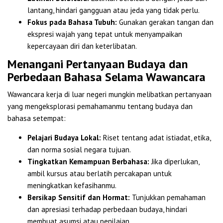
lantang, hindari gangguan atau jeda yang tidak perlu.
Fokus pada Bahasa Tubuh:
Gunakan gerakan tangan dan
ekspresi wajah yang tepat untuk menyampaikan
kepercayaan diri dan keterlibatan.
Menangani Pertanyaan Budaya dan
Perbedaan Bahasa Selama Wawancara
Wawancara kerja di luar negeri mungkin melibatkan pertanyaan
yang mengeksplorasi pemahamanmu tentang budaya dan
bahasa setempat:
Pelajari Budaya Lokal:
Riset tentang adat istiadat, etika,
dan norma sosial negara tujuan.
Tingkatkan Kemampuan Berbahasa:
Jika diperlukan,
ambil kursus atau berlatih percakapan untuk
meningkatkan kefasihanmu.
Bersikap Sensitif dan Hormat:
Tunjukkan pemahaman
dan apresiasi terhadap perbedaan budaya, hindari
membuat asumsi atau penilaian.