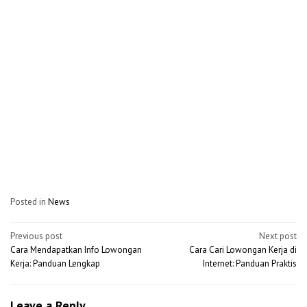
Posted in
News
Post
Previous post
Next post
Cara Mendapatkan Info Lowongan
Cara Cari Lowongan Kerja di
navigation
Kerja: Panduan Lengkap
Internet: Panduan Praktis
Leave a Reply