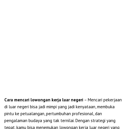
Cara mencari lowongan kerja luar negeri
– Mencari pekerjaan
di luar negeri bisa jadi mimpi yang jadi kenyataan, membuka
pintu ke petualangan, pertumbuhan profesional, dan
pengalaman budaya yang tak ternilai. Dengan strategi yang
tepat, kamu bisa menemukan lowongan kerja luar negeri yang