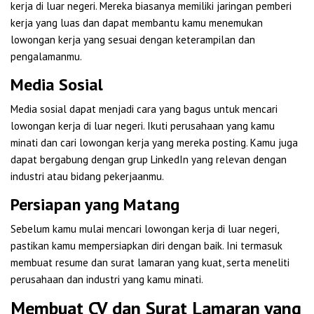
kerja di luar negeri. Mereka biasanya memiliki jaringan pemberi
kerja yang luas dan dapat membantu kamu menemukan
lowongan kerja yang sesuai dengan keterampilan dan
pengalamanmu.
Media Sosial
Media sosial dapat menjadi cara yang bagus untuk mencari
lowongan kerja di luar negeri. Ikuti perusahaan yang kamu
minati dan cari lowongan kerja yang mereka posting. Kamu juga
dapat bergabung dengan grup LinkedIn yang relevan dengan
industri atau bidang pekerjaanmu.
Persiapan yang Matang
Sebelum kamu mulai mencari lowongan kerja di luar negeri,
pastikan kamu mempersiapkan diri dengan baik. Ini termasuk
membuat resume dan surat lamaran yang kuat, serta meneliti
perusahaan dan industri yang kamu minati.
Membuat CV dan Surat Lamaran yang