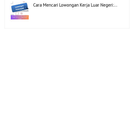
Cara Mencari Lowongan Kerja Luar Negeri:…