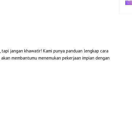
, tapi jangan khawatir! Kami punya panduan lengkap cara
g akan membantumu menemukan pekerjaan impian dengan