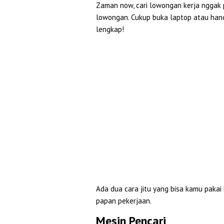
Zaman now, cari lowongan kerja nggak pe
lowongan. Cukup buka laptop atau han
lengkap!
Ada dua cara jitu yang bisa kamu pakai
papan pekerjaan.
Mesin Pencari