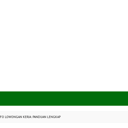
NFO LOWONGAN KERJA: PANDUAN LENGKAP